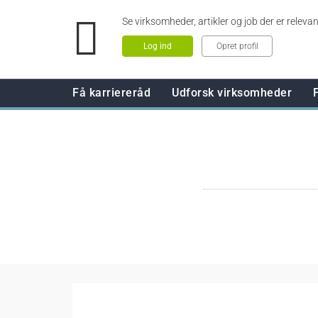
Se virksomheder, artikler og job der er relevan
Log ind
Opret profil
Få karriereråd
Udforsk virksomheder