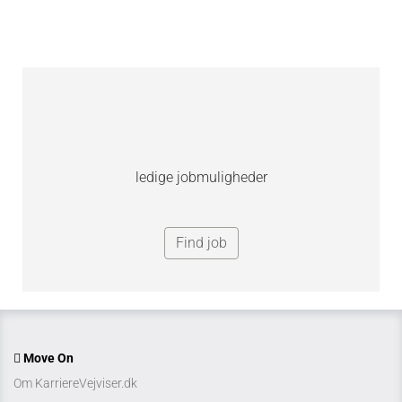
Udforsk specifikke karrieremuligheder og
inspireret til direkte ansøgning
ledige jobmuligheder
Find job
Move On
Om KarriereVejviser.dk