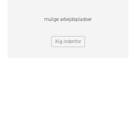
mulige arbejdspladser
Kig indenfor
Bliv inspireret
åd og tips til dit karrierevalg, jobsøgning,
jobsamtaler og kontraktforhandlinger