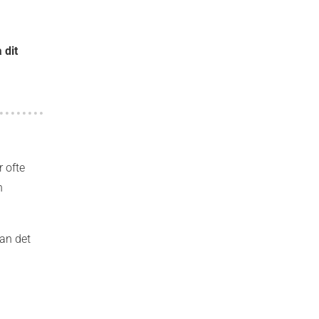
 dit
r ofte
n
an det