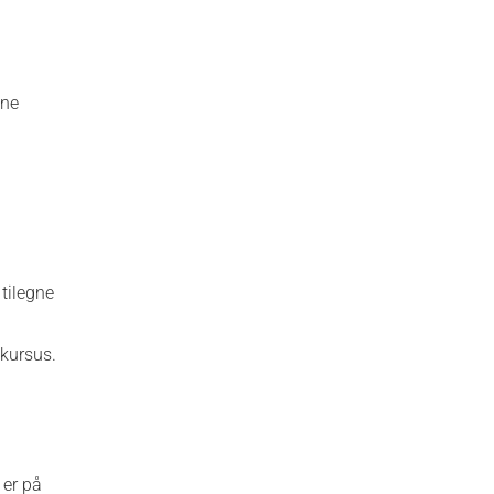
ine
 tilegne
 kursus.
 er på