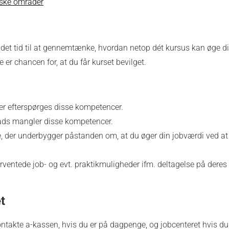
fiske områder
r det tid til at gennemtænke, hvordan netop dét kursus kan øge d
 er chancen for, at du får kurset bevilget.
r efterspørges disse kompetencer.
lads mangler disse kompetencer.
le, der underbygger påstanden om, at du øger din jobværdi ved at
rventede job- og evt. praktikmuligheder ifm. deltagelse på deres
t
 kontakte a-kassen, hvis du er på dagpenge, og jobcenteret hvis du