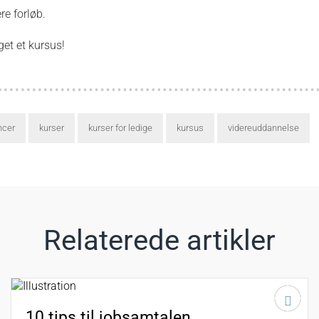
re forløb.
lget et kursus!
ncer
kurser
kurser for ledige
kursus
videreuddannelse
Relaterede artikler
10 tips til jobsamtalen