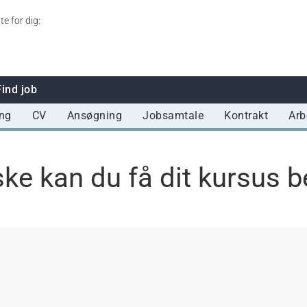
te for dig:
Find job
ng
CV
Ansøgning
Jobsamtale
Kontrakt
Arb
ke kan du få dit kursus be