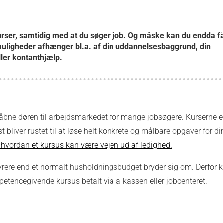
ser, samtidig med at du søger job. Og måske kan du endda få
 muligheder afhænger bl.a. af din uddannelsesbaggrund, din
ler kontanthjælp.
 at åbne døren til arbejdsmarkedet for mange jobsøgere. Kurserne e
t bliver rustet til at løse helt konkrete og målbare opgaver for di
hvordan et kursus kan være vejen ud af ledighed.
yrere end et normalt husholdningsbudget bryder sig om. Derfor k
etencegivende kursus betalt via a-kassen eller jobcenteret.