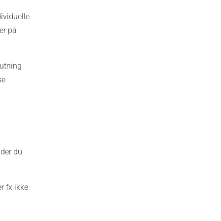
ividuelle
er på
lutning
se
nder du
r fx ikke