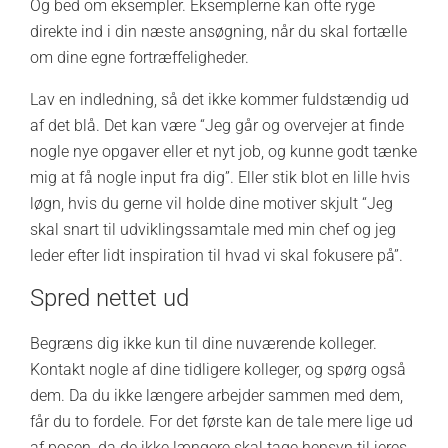
Og bed om eksempler. Eksemplerne kan ofte ryge
direkte ind i din næste ansøgning, når du skal fortælle
om dine egne fortræffeligheder.
Lav en indledning, så det ikke kommer fuldstændig ud
af det blå. Det kan være “Jeg går og overvejer at finde
nogle nye opgaver eller et nyt job, og kunne godt tænke
mig at få nogle input fra dig”. Eller stik blot en lille hvis
løgn, hvis du gerne vil holde dine motiver skjult “Jeg
skal snart til udviklingssamtale med min chef og jeg
leder efter lidt inspiration til hvad vi skal fokusere på”.
Spred nettet ud
Begræns dig ikke kun til dine nuværende kolleger.
Kontakt nogle af dine tidligere kolleger, og spørg også
dem. Da du ikke længere arbejder sammen med dem,
får du to fordele. For det første kan de tale mere lige ud
af posen, da de ikke længere skal tage hensyn til jeres