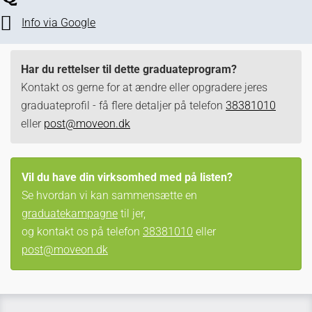
Info via Google
Har du rettelser til dette graduateprogram?
Kontakt os gerne for at ændre eller opgradere jeres
graduateprofil - få flere detaljer på telefon
38381010
eller
post@moveon.dk
Vil du have din virksomhed med på listen?
Se hvordan vi kan sammensætte en
graduatekampagne
til jer,
og kontakt os på telefon
38381010
eller
post@moveon.dk