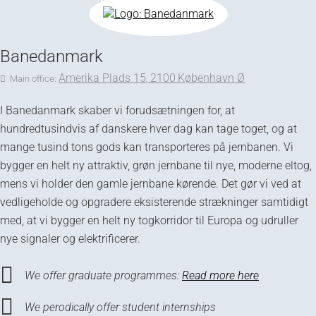
Banedanmark
Amerika Plads 15
2100
København Ø
Main office:
,
I Banedanmark skaber vi forudsætningen for, at
hundredtusindvis af danskere hver dag kan tage toget, og at
mange tusind tons gods kan transporteres på jernbanen. Vi
bygger en helt ny attraktiv, grøn jernbane til nye, moderne eltog,
mens vi holder den gamle jernbane kørende. Det gør vi ved at
vedligeholde og opgradere eksisterende strækninger samtidigt
med, at vi bygger en helt ny togkorridor til Europa og udruller
nye signaler og elektrificerer.
We offer graduate programmes:
Read more here
We perodically offer student internships