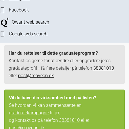
Facebook
Qwant web search
Google web search
Har du rettelser til dette graduateprogram?
Kontakt os gerne for at ændre eller opgradere jeres
graduateprofil - få flere detaljer på telefon
38381010
eller
post@moveon.dk
Vil du have din virksomhed med på listen?
Se hvordan vi kan sammensætte en
graduatekampagne
til jer,
og kontakt os på telefon
38381010
eller
post@moveon.dk