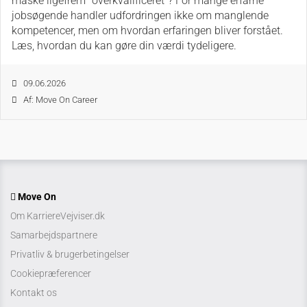
måske ligefrem “overkvalificeret”? For mange erfarne
jobsøgende handler udfordringen ikke om manglende
kompetencer, men om hvordan erfaringen bliver forstået.
Læs, hvordan du kan gøre din værdi tydeligere.
09.06.2026
Af: Move On Career
Move On
Om KarriereVejviser.dk
Samarbejdspartnere
Privatliv & brugerbetingelser
Cookiepræferencer
Kontakt os