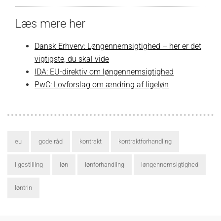
Læs mere her
Dansk Erhverv: Løngennemsigtighed – her er det
vigtigste, du skal vide
IDA: EU-direktiv om løngennemsigtighed
PwC: Lovforslag om ændring af ligeløn
eu
gode råd
kontrakt
kontraktforhandling
ligestilling
løn
lønforhandling
løngennemsigtighed
løntrin